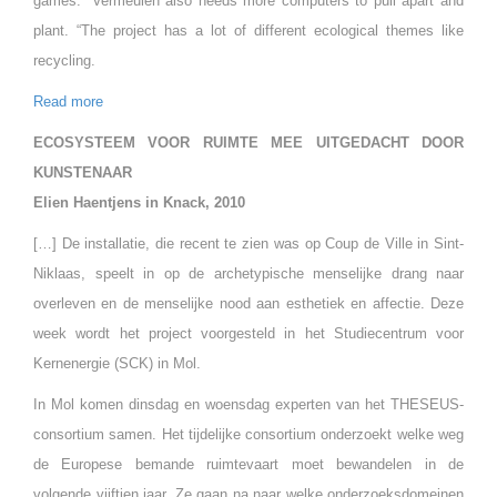
games.” Vermeulen also needs more computers to pull apart and
plant. “The project has a lot of different ecological themes like
recycling.
Read more
ECOSYSTEEM VOOR RUIMTE MEE UITGEDACHT DOOR
KUNSTENAAR
Elien Haentjens in
Knack, 2010
[…] De installatie, die recent te zien was op Coup de Ville in Sint-
Niklaas, speelt in op de archetypische menselijke drang naar
overleven en de menselijke nood aan esthetiek en affectie. Deze
week wordt het project voorgesteld in het Studiecentrum voor
Kernenergie (SCK) in Mol.
In Mol komen dinsdag en woensdag experten van het THESEUS-
consortium samen. Het tijdelijke consortium onderzoekt welke weg
de Europese bemande ruimtevaart moet bewandelen in de
volgende vijftien jaar. Ze gaan na naar welke onderzoeksdomeinen