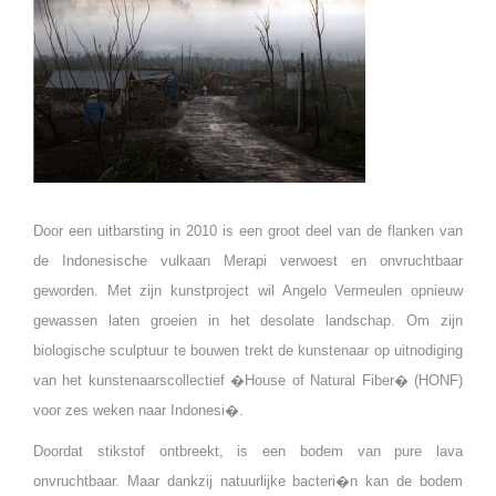
Door een uitbarsting in 2010 is een groot deel van de flanken van
de Indonesische vulkaan Merapi verwoest en onvruchtbaar
geworden. Met zijn kunstproject wil Angelo Vermeulen opnieuw
gewassen laten groeien in het desolate landschap. Om zijn
biologische sculptuur te bouwen trekt de kunstenaar op uitnodiging
van het kunstenaarscollectief �House of Natural Fiber� (HONF)
voor zes weken naar Indonesi�.
Doordat stikstof ontbreekt, is een bodem van pure lava
onvruchtbaar. Maar dankzij natuurlijke bacteri�n kan de bodem