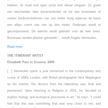
hebben. Je moet met open vizier met elkaar omgaan. Zo groeit
een bescheiden idee (insectenhotel) uit tot een kunstwerk of
unieke biodiversiteittoren van zes meter hoog waarvan de basis
een ellips vormt van vier op drie meter. Onderaan wordt er
gecomposteerd. De warmte wordt gebruikt voor de hele toren.
Bovenaan worden planten gekweekt “, vertelt Angelo Vermeulen.
Read more
THE ITINERANT ARTIST
Elisabeth Pain in Science, 2009
[…] Vermeulen spent a year immersed in the contemporary arts
scene of 1990s London, with British photographer Nick Waplington
as his mentor. His divorce from the laboratory was final and
permanent. Upon returning to Belgium in 2001, he “decided to
explore biology and ecological processes in art,” he says. “I could
feel that this was something that was very close to me, and